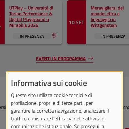
UTPlay – Università di
Meravigliarsi del
Torino Performance &
mondo: etica e
A
Digital Playground a
linguaggio in
10 SET
Mirabilia 2026
Wittgenstein
T
IN PRESENZA
IN PRESENZA
EVENTI IN PROGRAMMA
Informativa sui cookie
I numeri della Ricerca
Questo sito utilizza cookie tecnici e di
profilazione, propri e di terze parti, per
ersità di Torino è in prima fila per Ricerca e Trasferimento tecn
garantire la corretta navigazione, analizzare il
traffico e misurare l'efficacia delle attività di
comunicazione istituzionale. Se prosegui la