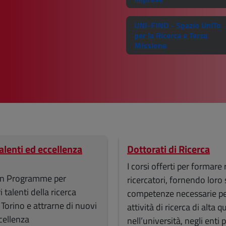
UNI-FIND - Spazio UniTo
per la Ricerca e Terza
Missione
alenti ed eccellenza
Dottorati di Ricerca
I corsi offerti per formare r
tion Programme per
ricercatori, fornendo loro
i talenti della ricerca
competenze necessarie pe
 Torino e attrarne di nuovi
attività di ricerca di alta q
cellenza
nell’università, negli enti 