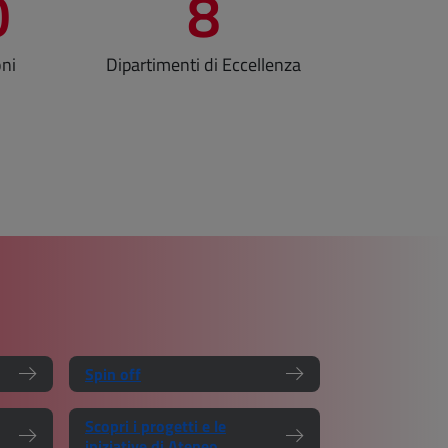
0
8
oni
Dipartimenti di Eccellenza
Spin off
Scopri i progetti e le
iniziative di Ateneo