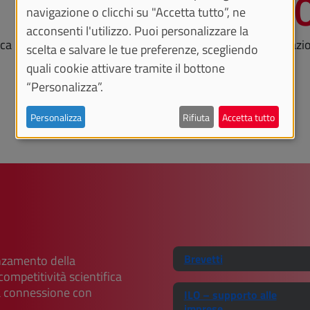
75
29.30
navigazione o clicchi su "Accetta tutto”, ne
acconsenti l'utilizzo. Puoi personalizzare la
rca 75 brevetti depositati
oltre 29.300 pubblicazi
scelta e salvare le tue preferenze, scegliendo
scientifiche
quali cookie attivare tramite il bottone
“Personalizza”.
UniTo in cifre
Personalizza
Rifiuta
Accetta tutto
Brevetti
anzamento della
competitività scientifica
tta connessione con
ILO – supporto alle
imprese