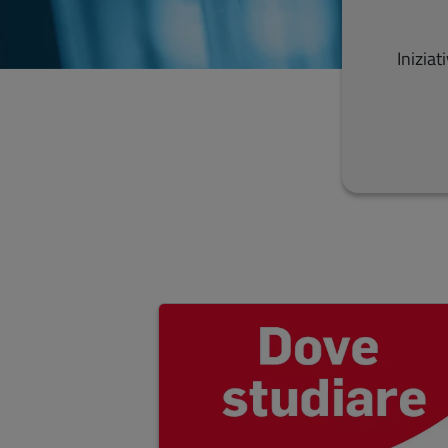
Iniziat
Salta lo slider