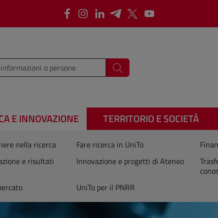
Facebook
Instagram
LinkedIn
Telegram
X
Youtube
i i termini da cercare
Cerca
CA E INNOVAZIONE
TERRITORIO E SOCIETÀ
iere nella ricerca
Fare ricerca in UniTo
Finan
azione e risultati
Innovazione e progetti di Ateneo
Trasf
cono
mercato
UniTo per il PNRR