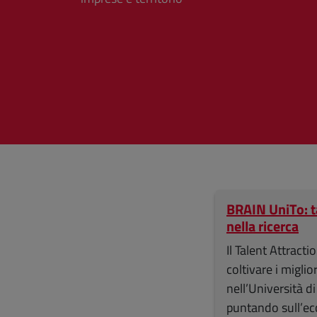
BRAIN UniTo: t
nella ricerca
Il Talent Attrac
coltivare i miglior
nell’Università di
puntando sull’ec