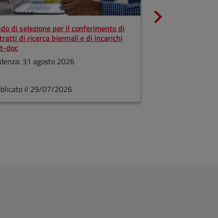
do di selezione per il conferimento di
Bando 2026 per l'
tratti di ricerca biennali e di incarichi
per la frequenza d
t-doc
Scadenza: 21 sett
denza: 31 agosto 2026
blicato il 29/07/2026
Pubblicato il 23/