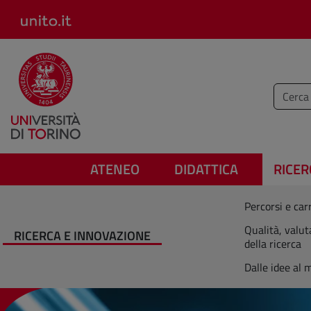
Salta al contenuto principale
Inserisc
ATENEO
DIDATTICA
RICER
Percorsi e carr
Qualità, valut
RICERCA E INNOVAZIONE
della ricerca
Dalle idee al 