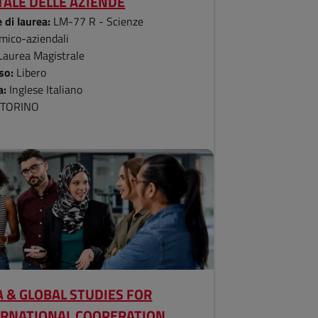
TALE DELLE AZIENDE
 di laurea:
LM-77 R - Scienze
mico-aziendali
Laurea Magistrale
so:
Libero
a:
Inglese Italiano
:
TORINO
 & GLOBAL STUDIES FOR
ERNATIONAL COOPERATION