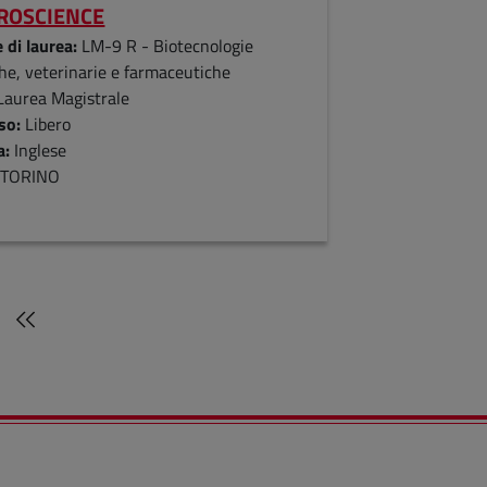
ROSCIENCE
 di laurea:
LM-9 R - Biotecnologie
he, veterinarie e farmaceutiche
Laurea Magistrale
so:
Libero
a:
Inglese
:
TORINO
na successiva
Ultima pagina