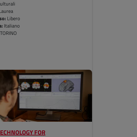
ulturali
Laurea
so:
Libero
a:
Italiano
:
TORINO
TECHNOLOGY FOR