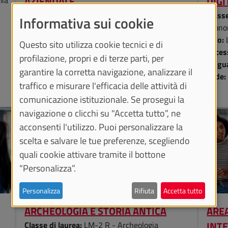
AZIENDALE
DIGI
Classe di laurea:
LM-77 R - Scienze
Classe
Informativa sui cookie
economico-aziendali
econo
Tipo:
Laurea Magistrale
Tipo:
Questo sito utilizza cookie tecnici e di
Accesso:
Libero
Acces
profilazione, propri e di terze parti, per
Lingua:
Inglese Italiano
Lingu
garantire la corretta navigazione, analizzare il
Sede:
TORINO
Sede
traffico e misurare l'efficacia delle attività di
comunicazione istituzionale. Se prosegui la
navigazione o clicchi su "Accetta tutto”, ne
acconsenti l'utilizzo. Puoi personalizzare la
scelta e salvare le tue preferenze, scegliendo
quali cookie attivare tramite il bottone
“Personalizza”.
Personalizza
Rifiuta
Accetta tutto
ARCHEOLOGIA E STORIA ANTICA
AREA
INT
Classe di laurea:
LM-2 R - Archeologia