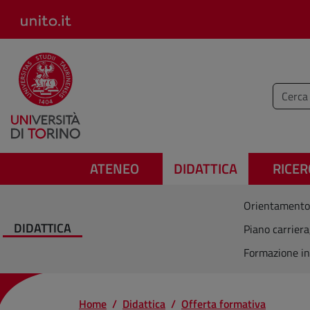
Salta al contenuto principale
Inserisc
ATENEO
DIDATTICA
RICER
Orientamento
DIDATTICA
Piano carriera
Formazione in
Home
Didattica
Offerta formativa