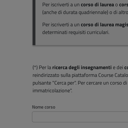
Per iscriverti a un
corso di laurea
o
cors
(anche di durata quadriennale) o di altro
Per iscriverti a un
corso di laurea magi
determinati requisiti curriculari.
(*) Per la
ricerca degli insegnamenti
e dei
c
reindirizzato sulla piattaforma Course Cata
pulsante "Cerca per". Per cercare un corso d
immatricolazione".
Filtri di ricerca
Nome corso