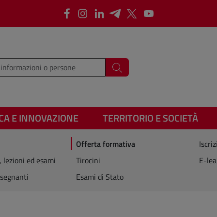
Facebook
Instagram
LinkedIn
Telegram
X
Youtube
i i termini da cercare
Cerca
CA E INNOVAZIONE
TERRITORIO E SOCIETÀ
Offerta formativa
Iscriz
, lezioni ed esami
Tirocini
E-lea
segnanti
Esami di Stato