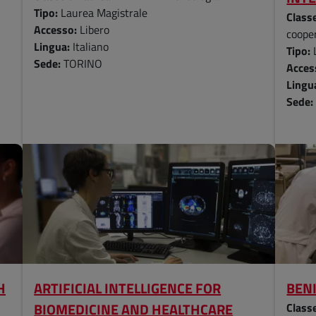
Tipo:
Laurea Magistrale
Classe
Accesso:
Libero
cooper
Lingua:
Italiano
Tipo:
Sede:
TORINO
Acces
Lingu
Sede
H
ARTIFICIAL INTELLIGENCE FOR
BENI
BIOMEDICINE AND HEALTHCARE
Classe