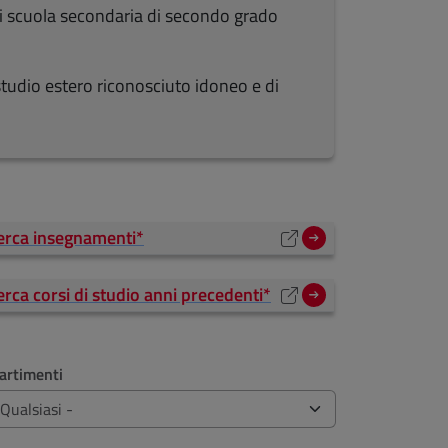
di scuola secondaria di secondo grado
i studio estero riconosciuto idoneo e di
erca insegnamenti*
apre una nuova finestra)
erca corsi di studio anni precedenti*
apre una nuova finestra)
artimenti