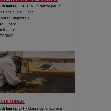
 di laurea:
LM-81 R - Scienze per la
azione allo sviluppo
Laurea Magistrale
so:
Libero
a:
Inglese
:
TORINO
 CULTURALI
 di laurea:
L-1 - Classe delle lauree in