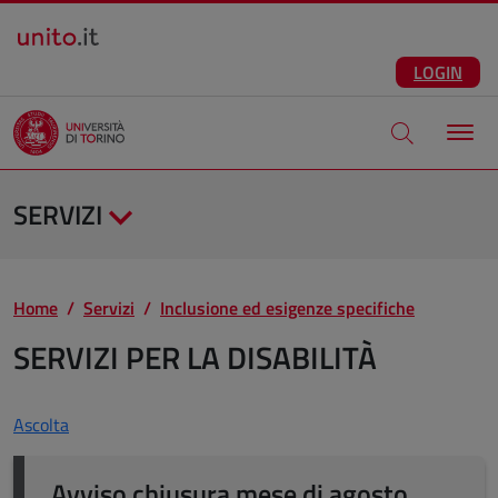
Salta al contenuto principale
ITA
Facebook
Instagram
LinkedIn
Telegram
X
Youtube
LOGIN
Apri modale di
SERVIZI
Home
Servizi
Inclusione ed esigenze specifiche
SERVIZI PER LA DISABILITÀ
Ascolta
Avviso chiusura mese di agosto