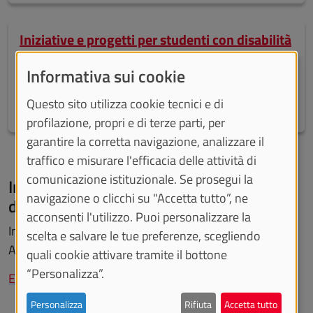
Iniziative e progetti per studenti con disabilità
Stage formativi e laboratori di ricerca e
Informativa sui cookie
sperimentazione di nuove tecnologie assistive.
Questo sito utilizza cookie tecnici e di
profilazione, propri e di terze parti, per
garantire la corretta navigazione, analizzare il
traffico e misurare l'efficacia delle attività di
comunicazione istituzionale. Se prosegui la
Informati su esoneri per studenti con
navigazione o clicchi su "Accetta tutto”, ne
disabilità
acconsenti l'utilizzo. Puoi personalizzare la
Informazioni sugli esoneri ed i rimborsi previsti in
scelta e salvare le tue preferenze, scegliendo
Ateneo, tra cui quelli a favore di studenti con disabilità.
quali cookie attivare tramite il bottone
“Personalizza”.
Esoneri e rimborsi
Personalizza
Rifiuta
Accetta tutto