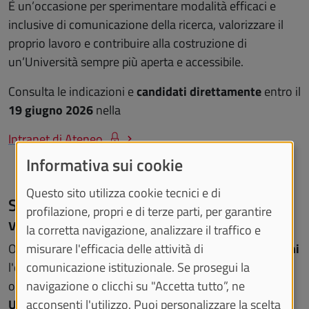
È un’occasione per
sperimentare modalità efficaci e
inclusive di comunicazione della ricerca, valorizzare il
proprio lavoro e contribuire alla costruzione di
un’Università sempre più aperta e accessibile.
Consulta le indicazioni e
candidati direttamente
entro il
19 giugno 2026
nella
Intranet di Ateneo
Informativa sui cookie
Questo sito utilizza cookie tecnici e di
Sei studentessa o studente di UniTo e
profilazione, propri e di terze parti, per garantire
vuoi collaborare?
la corretta navigazione, analizzare il traffico e
Ogni anno
"Un giorno all'Università"
offre a
due giovani
misurare l'efficacia delle attività di
l'opportunità di entrare a far parte della segreteria
comunicazione istituzionale. Se prosegui la
organizzativa del progetto attraverso il
Servizio Civile
navigazione o clicchi su "Accetta tutto”, ne
Universale
.
acconsenti l'utilizzo. Puoi personalizzare la scelta