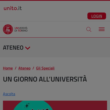
Salta al contenuto principale
ITA
Facebook
Instagram
LinkedIn
Telegram
X
Youtube
LOGIN
Apri modale di
ATENEO
Home
Ateneo
Gli Speciali
UN GIORNO ALL’UNIVERSITÀ
Ascolta