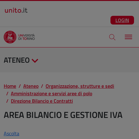
Salta al contenuto principale
ITA
Facebook
Instagram
LinkedIn
Telegram
X
Youtube
LOGIN
Apri modale di
ATENEO
Home
Ateneo
Organizzazione, strutture e sedi
Amministrazione e servizi aree di polo
Direzione Bilancio e Contratti
AREA BILANCIO E GESTIONE IVA
Ascolta