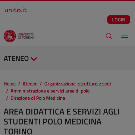
Salta al contenuto principale
ITA
Facebook
Instagram
LinkedIn
Telegram
X
Youtube
LOGIN
Apri modale di
ATENEO
Home
Ateneo
Organizzazione, strutture e sedi
Amministrazione e servizi aree di polo
Direzione di Polo Medicina
AREA DIDATTICA E SERVIZI AGLI
STUDENTI POLO MEDICINA
TORINO