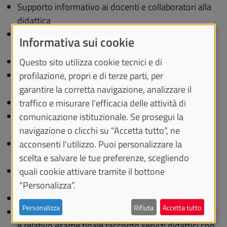
Supporto informativo ai docenti e collaboratori alla
didattica
Supporto alla progettazione ed erogazione della
Informativa sui cookie
didattica on line
Progettazione corsi, istituzione e attivazione
Questo sito utilizza cookie tecnici e di
Gestione offerta formativa/piano didattico su
profilazione, propri e di terze parti, per
procedura di Ateneo
garantire la corretta navigazione, analizzare il
Gestione e supporto ai consigli dei corsi di studio
traffico e misurare l'efficacia delle attività di
Supporto ai Dipartimenti in tema di didattica e
comunicazione istituzionale. Se prosegui la
studenti
navigazione o clicchi su "Accetta tutto”, ne
Supporto alla Scuola e alle Strutture Didattiche
acconsenti l'utilizzo. Puoi personalizzare la
Speciali
scelta e salvare le tue preferenze, scegliendo
Gestione delle attività connesse alla attribuzione di
quali cookie attivare tramite il bottone
incarichi didattici
“Personalizza”.
Gestione dei medici in formazione specialistica
Personalizza
Rifiuta
Accetta tutto
Gestione Lauree professionalizzanti in area sanitaria
e relativo esame finale raccordo servizi didattici con