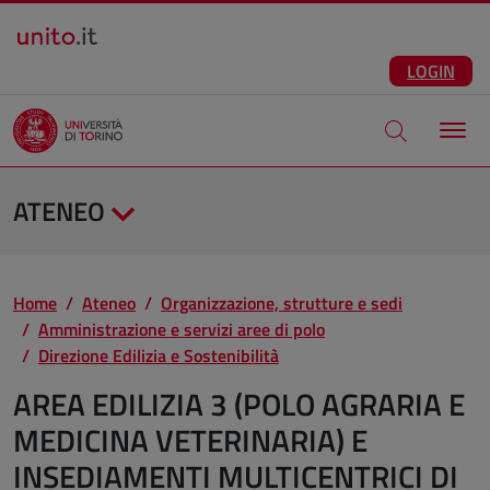
Salta al contenuto principale
ITA
Facebook
Instagram
LinkedIn
Telegram
X
Youtube
LOGIN
Apri modale di
ATENEO
Home
Ateneo
Organizzazione, strutture e sedi
Amministrazione e servizi aree di polo
Direzione Edilizia e Sostenibilità
AREA EDILIZIA 3 (POLO AGRARIA E
MEDICINA VETERINARIA) E
INSEDIAMENTI MULTICENTRICI DI