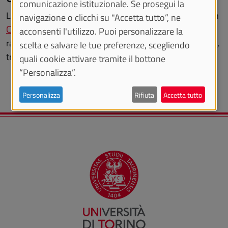
comunicazione istituzionale. Se prosegui la
La sede di Alba si trova presso il complesso Ampelion in
navigazione o clicchi su "Accetta tutto”, ne
Corso Enotria 2/C - 12051 Alba (CN)
ed è facilmente
acconsenti l'utilizzo. Puoi personalizzare la
raggiungibile sia con mezzi propri sia con mezzi pubblici,
scelta e salvare le tue preferenze, scegliendo
treno e bus.
quali cookie attivare tramite il bottone
“Personalizza”.
Personalizza
Rifiuta
Accetta tutto