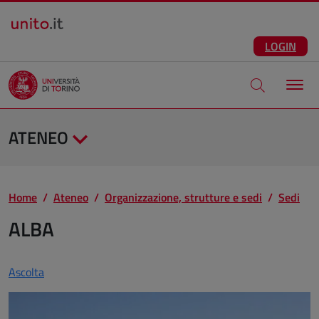
Salta al contenuto principale
ITA
Facebook
Instagram
LinkedIn
Telegram
X
Youtube
LOGIN
Apri modale di
ATENEO
Home
Ateneo
Organizzazione, strutture e sedi
Sedi
ALBA
Ascolta