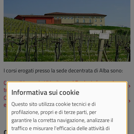
I corsi erogati presso la sede decentrata di Alba sono:
Corso di laurea in Viticoltura ed Enologia (secondo e
terzo anno)
Informativa sui cookie
Corso di laurea magistrale in Scienze viticole ed
Questo sito utilizza cookie tecnici e di
enologiche (secondo anno)
profilazione, propri e di terze parti, per
garantire la corretta navigazione, analizzare il
traffico e misurare l'efficacia delle attività di
Come raggiungerci