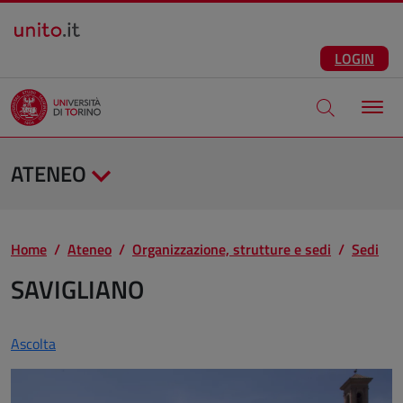
Salta al contenuto principale
ITA
Facebook
Instagram
LinkedIn
Telegram
X
Youtube
LOGIN
Apri modale di
ATENEO
Home
Ateneo
Organizzazione, strutture e sedi
Sedi
SAVIGLIANO
Ascolta