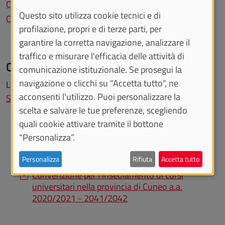
Corso di laurea in Educazione professionale
Questo sito utilizza cookie tecnici e di
Corso di laurea in Tecniche erboristiche
profilazione, propri e di terze parti, per
garantire la corretta navigazione, analizzare il
traffico e misurare l'efficacia delle attività di
Come raggiungerci
comunicazione istituzionale. Se prosegui la
navigazione o clicchi su "Accetta tutto”, ne
La sede di Savigliano si trova in
Via Garibaldi 6 - 12038
acconsenti l'utilizzo. Puoi personalizzare la
Savigliano (CN)
.
scelta e salvare le tue preferenze, scegliendo
quali cookie attivare tramite il bottone
“Personalizza”.
DOCUMENTI
Personalizza
Rifiuta
Accetta tutto
Convenzione per l'insediamento di corsi
universitari nella provincia di Cuneo a.a.
2020/2021 - 2041/2042