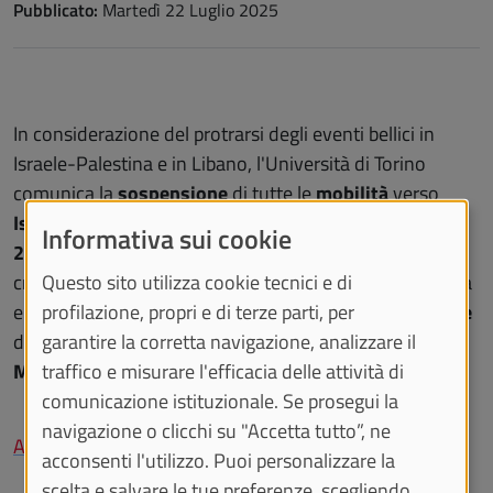
Pubblicato:
Martedì 22 Luglio 2025
In considerazione del protrarsi degli eventi bellici in
Israele-Palestina e in Libano, l'Università di Torino
comunica la
sospensione
di tutte le
mobilità
verso
Israele
e
Libano
anche per il
primo semestre dell'a.a.
Informativa sui cookie
2025/2026
. Inoltre, tenuto conto del perdurare della
crisi internazionale legata al conflitto in atto tra Ucraina
Questo sito utilizza cookie tecnici e di
e Russia, l'Università di Torino ribadisce la
sospensione
profilazione, propri e di terze parti, per
delle
mobilità
in uscita verso
Ucraina
e
Russia
,
garantire la corretta navigazione, analizzare il
Moldavia
e
Bielorussia
.
traffico e misurare l'efficacia delle attività di
comunicazione istituzionale. Se prosegui la
navigazione o clicchi su "Accetta tutto”, ne
Archivio
acconsenti l'utilizzo. Puoi personalizzare la
scelta e salvare le tue preferenze, scegliendo