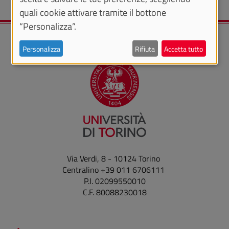
quali cookie attivare tramite il bottone
“Personalizza”.
Personalizza
Rifiuta
Accetta tutto
Via Verdi, 8 - 10124 Torino
Centralino +39 011 6706111
P.I. 02099550010
C.F. 80088230018