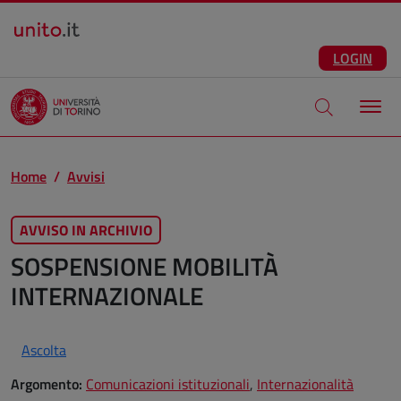
Salta al contenuto principale
ITA
Facebook
Instagram
LinkedIn
Telegram
X
Youtube
LOGIN
Apri modale di
Home
Avvisi
AVVISO IN ARCHIVIO
SOSPENSIONE MOBILITÀ
INTERNAZIONALE
Ascolta
Argomento:
Comunicazioni istituzionali
,
Internazionalità