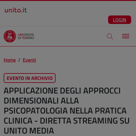
Salta al contenuto principale
ITA
Facebook
Instagram
LinkedIn
Telegram
X
Youtube
LOGIN
Apri modale di
Home
Eventi
EVENTO IN ARCHIVIO
APPLICAZIONE DEGLI APPROCCI
DIMENSIONALI ALLA
PSICOPATOLOGIA NELLA PRATICA
CLINICA - DIRETTA STREAMING SU
UNITO MEDIA