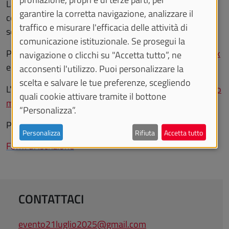
La partecipazione è gratuita ed è aperta a tutta la
garantire la corretta navigazione, analizzare il
comunità universitaria e ai professionisti del
traffico e misurare l'efficacia delle attività di
settore/ambito della salute mentale.
comunicazione istituzionale. Se prosegui la
Programma completo disponibile sulla pagina
Facebook
navigazione o clicchi su "Accetta tutto”, ne
e
Instagram
dell'iniziativa.
acconsenti l'utilizzo. Puoi personalizzare la
scelta e salvare le tue preferenze, scegliendo
L'evento viene trasmesso in
diretta streaming
su
Unito
quali cookie attivare tramite il bottone
media
.
“Personalizza”.
Per partecipare:
Personalizza
Rifiuta
Accetta tutto
Form di iscrizione
CONTATTACI
evento21luglio2025@gmail.com