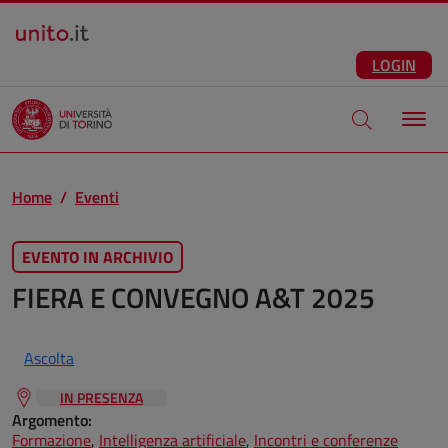
Salta al contenuto principale
ITA
Facebook
Instagram
LinkedIn
Telegram
X
Youtube
LOGIN
Apri modale di
Home
Eventi
EVENTO IN ARCHIVIO
FIERA E CONVEGNO A&T 2025
Ascolta
IN PRESENZA
Argomento:
Formazione
,
Intelligenza artificiale
,
Incontri e conferenze