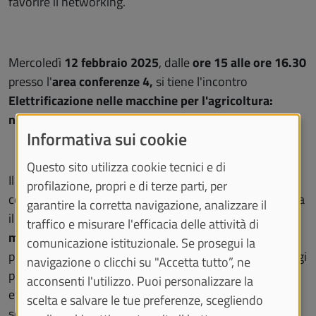
favorire il networking.
Mercoledì
12 febbraio 2025
, dalle
ore 15 alle ore 16.30
presso l'
area conferenze 4,
si tiene l'incontro
Elettrificazione nelle macchine per l'agricoltura:
nuove sfide e scenari.
Informativa sui cookie
Questo sito utilizza cookie tecnici e di
Il convegno, organizzato dall’
Università di Torino
in
profilazione, propri e di terze parti, per
collaborazione con
Arproma
e
FederUnacoma
, affronta
garantire la corretta navigazione, analizzare il
il tema dell’
elettrificazione come opportunità per
traffico e misurare l'efficacia delle attività di
modernizzare il settore agricolo
, incrementare la
comunicazione istituzionale. Se prosegui la
produttività e ridurre l’impatto ambientale. Tra i vantaggi
navigazione o clicchi su "Accetta tutto”, ne
principali, l’azionamento elettrico permette maggiore
acconsenti l'utilizzo. Puoi personalizzare la
efficienza, precisione nelle operazioni colturali e
scelta e salvare le tue preferenze, scegliendo
sostenibilità.