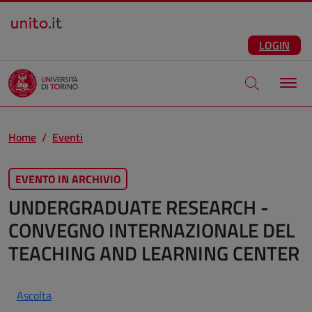
Salta al contenuto principale
ITA
Facebook
Instagram
LinkedIn
Telegram
X
Youtube
LOGIN
Apri modale di
Home
Eventi
EVENTO IN ARCHIVIO
UNDERGRADUATE RESEARCH -
CONVEGNO INTERNAZIONALE DEL
TEACHING AND LEARNING CENTER
Ascolta