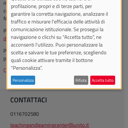
ricercatore, personale tecnico-amministrativo e
profilazione, propri e di terze parti, per
componente studentesca.
garantire la corretta navigazione, analizzare il
Non sono previsti costi di iscrizione.
traffico e misurare l'efficacia delle attività di
comunicazione istituzionale. Se prosegui la
Per partecipare è necessario compilare il
modulo
navigazione o clicchi su "Accetta tutto”, ne
dedicato
entro venerdì 5 settembre 2025
.
acconsenti l'utilizzo. Puoi personalizzare la
Per maggiori informazioni è possibile consultare la
scelta e salvare le tue preferenze, scegliendo
pagina:
quali cookie attivare tramite il bottone
“Personalizza”.
Convegno Internazionale "Undergraduate Research"
Personalizza
Rifiuta
Accetta tutto
CONTATTACI
0116702580
teachingandlearningcenter@unito.it