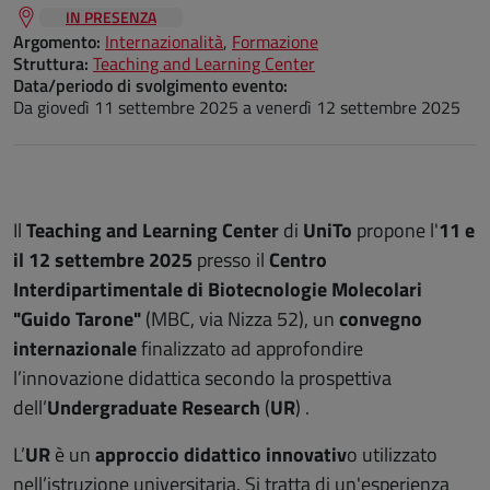
IN PRESENZA
Argomento:
Internazionalità
,
Formazione
Struttura:
Teaching and Learning Center
Data/periodo di svolgimento evento:
Da
giovedì 11 settembre 2025
a
venerdì 12 settembre 2025
Il
Teaching and Learning Center
di
UniTo
propone l'
11 e
il 12 settembre 2025
presso il
Centro
Interdipartimentale di Biotecnologie Molecolari
"Guido Tarone"
(MBC, via Nizza 52), un
convegno
internazionale
finalizzato ad approfondire
l’innovazione didattica secondo la prospettiva
dell’
Undergraduate Research
(
UR
) .
L’
UR
è un
approccio didattico innovativ
o utilizzato
nell’istruzione universitaria. Si tratta di un'esperienza