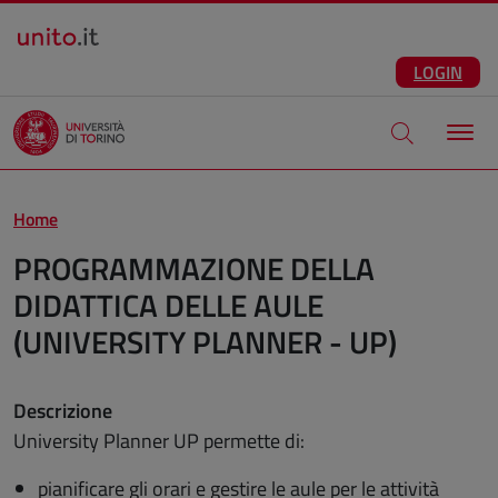
Salta al contenuto principale
ITA
Facebook
Instagram
LinkedIn
Telegram
X
Youtube
LOGIN
Apri modale di
Home
PROGRAMMAZIONE DELLA
DIDATTICA DELLE AULE
(UNIVERSITY PLANNER - UP)
Descrizione
University Planner UP permette di:
pianificare gli orari e gestire le aule per le attività