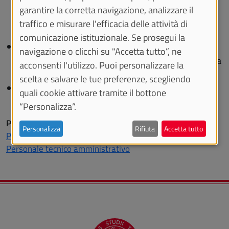
(e per l'aggiornamento delle aule e delle loro
garantire la corretta navigazione, analizzare il
caratteristiche) inviare una email
traffico e misurare l'efficacia delle attività di
all'indirizzo
spazi@unito.it
comunicazione istituzionale. Se prosegui la
Per richiedere la prenotazione di un’aula rivolgersi a
navigazione o clicchi su "Accetta tutto”, ne
referenti abilitati: cercare quelli della propria struttura
acconsenti l'utilizzo. Puoi personalizzare la
tramite l'applicazione
Cerca RIF
scelta e salvare le tue preferenze, scegliendo
Per supporto tecnico ai referenti abilitati: inviare un
quali cookie attivare tramite il bottone
ticket tramite il
Service Desk UniTo
“Personalizza”.
Profilo utente
Personalizza
Rifiuta
Accetta tutto
Personale docente e ricercatore
Personale tecnico amministrativo