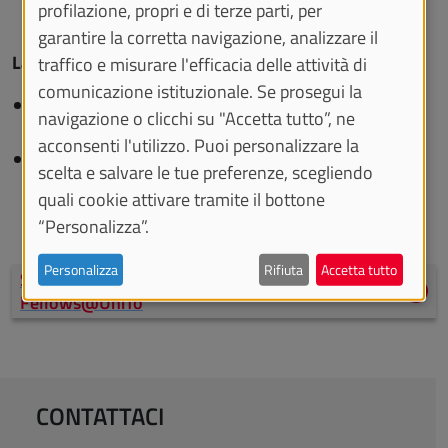
profilazione, propri e di terze parti, per
garantire la corretta navigazione, analizzare il
La Comunità MSCA Fellows@UniTo
traffico e misurare l'efficacia delle attività di
comunicazione istituzionale. Se prosegui la
32
MSCA Postdoctoral Fellowship finanziate da
navigazione o clicchi su "Accetta tutto”, ne
Horizon Europe
acconsenti l'utilizzo. Puoi personalizzare la
9
MSCA Individual Fellowship finanziate da Horizon
scelta e salvare le tue preferenze, scegliendo
2020.
quali cookie attivare tramite il bottone
“Personalizza”.
Personalizza
Rifiuta
Accetta tutto
Scopri i progetti della Comunità MSCA
Fellows@UniTo
CONTATTACI