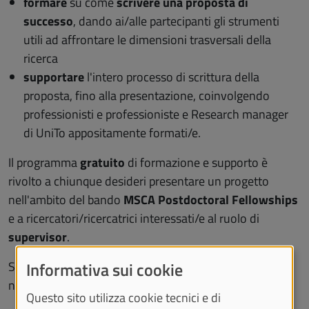
formare
su come
scrivere una proposta di
successo
, dando ai/alle partecipanti gli strumenti
utili ad affrontare le dimensioni trasversali della
ricerca
supportare
l'intero processo di scrittura della
proposta, fino alla presentazione, coinvolgendo
professionisti e professioniste e Research manager
di UniTo appositamente formati/e.
Il programma
gratuito
di formazione e supporto è
rivolto a chiunque desideri presentare un progetto
nell'ambito del bando
MSCA Postdoctoral Fellowships
e a ricercatori/ricercatrici interessati/e al ruolo di
supervisor
.
Scopri il programma del percorso MSCA@UniTo 2026
Informativa sui cookie
nella
pagina dedicata
.
Questo sito utilizza cookie tecnici e di