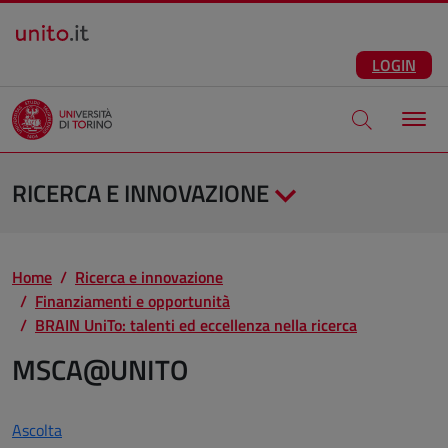
Salta al contenuto principale
ITA
Facebook
Instagram
LinkedIn
Telegram
X
Youtube
LOGIN
Apri modale di
RICERCA E INNOVAZIONE
Home
Ricerca e innovazione
Finanziamenti e opportunità
BRAIN UniTo: talenti ed eccellenza nella ricerca
MSCA@UNITO
Ascolta