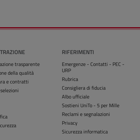
TRAZIONE
RIFERIMENTI
azione trasparente
Emergenze - Contatti - PEC -
URP
one della qualità
Rubrica
ra e contratti
Consigliera di fiducia
 selezioni
Albo ufficiale
Sostieni UniTo - 5 per Mille
i
Reclami e segnalazioni
fica
Privacy
icurezza
Sicurezza informatica