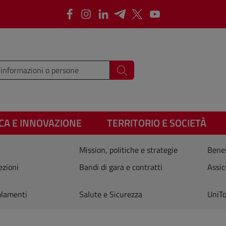
Facebook
Instagram
LinkedIn
Telegram
X
Youtube
i i termini da cercare
Cerca
CA E INNOVAZIONE
TERRITORIO E SOCIETÀ
Mission, politiche e strategie
Benes
ezioni
Bandi di gara e contratti
Assic
olamenti
Salute e Sicurezza
UniTo