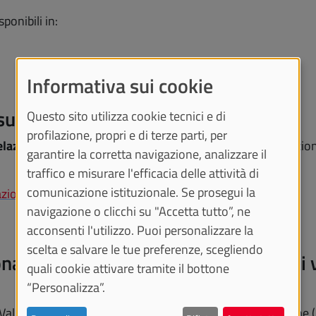
ponibili in:
Informativa sui cookie
 sulla Performance
Questo sito utilizza cookie tecnici e di
profilazione, propri e di terze parti, per
Relazione sulla Performance
, redatti dal Nucleo di Valutaz
garantire la corretta navigazione, analizzare il
traffico e misurare l'efficacia delle attività di
comunicazione istituzionale. Se prosegui la
azione sulla Performance
navigazione o clicchi su "Accetta tutto”, ne
acconsenti l'utilizzo. Puoi personalizzare la
scelta e salvare le tue preferenze, scegliendo
ionamento complessivo del Sistema di 
quali cookie attivare tramite il bottone
“Personalizza”.
 Valutazione, quale Organismo Indipendente di Valutazione 