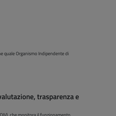
ione quale Organismo Indipendente di
valutazione, trasparenza e
(OIV), che monitora il funzionamento