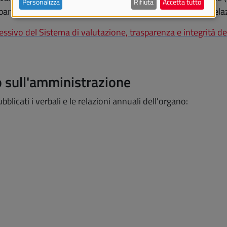
Personalizza
Rifiuta
Accetta tutto
arenza e integrità dei controlli interni e ne elabora una rel
ivo del Sistema di valutazione, trasparenza e integrità dei 
evo sull'amministrazione
licati i verbali e le relazioni annuali dell'organo: