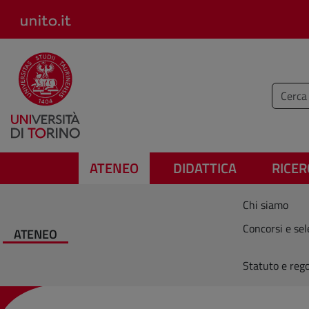
Salta al contenuto principale
Inserisc
ATENEO
DIDATTICA
RICER
Chi siamo
Concorsi e sel
ATENEO
Statuto e reg