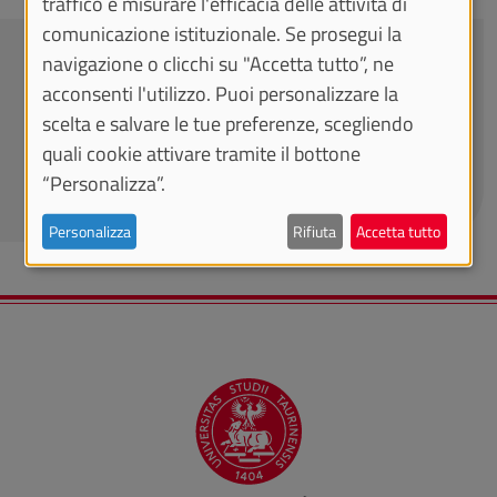
traffico e misurare l'efficacia delle attività di
comunicazione istituzionale. Se prosegui la
CONTATTACI
navigazione o clicchi su "Accetta tutto”, ne
acconsenti l'utilizzo. Puoi personalizzare la
trasparenza@unito.it
scelta e salvare le tue preferenze, scegliendo
quali cookie attivare tramite il bottone
“Personalizza”.
Personalizza
Rifiuta
Accetta tutto