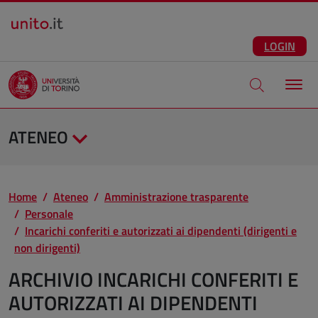
Salta al contenuto principale
ITA
Facebook
Instagram
LinkedIn
Telegram
X
Youtube
LOGIN
Apri modale di
ATENEO
Home
Ateneo
Amministrazione trasparente
Personale
Incarichi conferiti e autorizzati ai dipendenti (dirigenti e
non dirigenti)
ARCHIVIO INCARICHI CONFERITI E
AUTORIZZATI AI DIPENDENTI