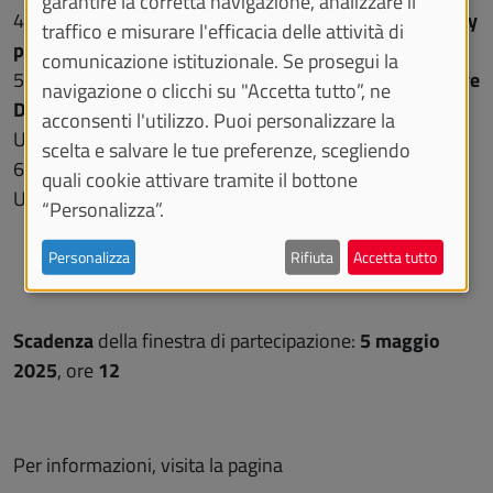
garantire la corretta navigazione, analizzare il
4.
Intercomprension entre lenguas romances: Teoria y
traffico e misurare l'efficacia delle attività di
pratica
(Spagna – Universidad de Zaragoza)
comunicazione istituzionale. Se prosegui la
5.
BIP TRANSILVANIA CREATIVE CAMP 2025
–
Creative
navigazione o clicchi su "Accetta tutto”, ne
Destinations and Heritage Interpretation
(Romania –
acconsenti l'utilizzo. Puoi personalizzare la
University of Brasov)
scelta e salvare le tue preferenze, scegliendo
6.
Sustainable energy in rural areas
(Spagna –
quali cookie attivare tramite il bottone
Universidad de Zaragoza)
“Personalizza”.
Personalizza
Rifiuta
Accetta tutto
Scadenza
della finestra di partecipazione:
5 maggio
2025
, ore
12
Per informazioni, visita la pagina