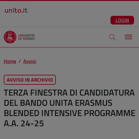
Salta al contenuto principale
ITA
Facebook
Instagram
LinkedIn
Telegram
X
Youtube
LOGIN
Apri modale di
Home
Avvisi
AVVISO IN ARCHIVIO
TERZA FINESTRA DI CANDIDATURA
DEL BANDO UNITA ERASMUS
BLENDED INTENSIVE PROGRAMME
A.A. 24-25