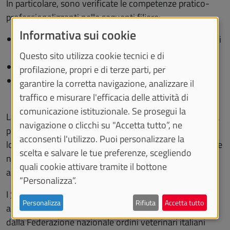
In particolare, sono verificate le competenze pratico-
professionalizzanti nelle seguenti filiere:
Informativa sui cookie
clinica degli animali da compagnia, del cavallo e degli
animali esotici
Questo sito utilizza cookie tecnici e di
sanità pubblica veterinaria e sicurezza alimentare
profilazione, propri e di terze parti, per
produzioni animali e medicina degli animali da
garantire la corretta navigazione, analizzare il
reddito.
traffico e misurare l'efficacia delle attività di
comunicazione istituzionale. Se prosegui la
La PPV è strutturata in tre parti, una per ciascuna filiera
navigazione o clicchi su "Accetta tutto”, ne
professionalizzante. Ai fini del superamento della PPV
acconsenti l'utilizzo. Puoi personalizzare la
lo/la studente/ssa consegue un giudizio di idoneità, che
scelta e salvare le tue preferenze, scegliendo
non concorre a determinare il voto di laurea, e accede
quali cookie attivare tramite il bottone
alla discussione della tesi di laurea.
“Personalizza”.
I
Syllabi
contenenti gli obiettivi della PPV nonché gli
Personalizza
Rifiuta
Accetta tutto
argomenti su cui essa viene effettuata sono individuati
dalla Federazione nazionale ordini veterinari italiani