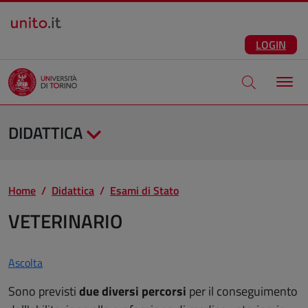
Salta al contenuto principale
ITA
Facebook
Instagram
LinkedIn
Telegram
X
Youtube
LOGIN
Apri modale di
DIDATTICA
Home
Didattica
Esami di Stato
VETERINARIO
Ascolta
Sono previsti
due diversi percorsi
per il conseguimento