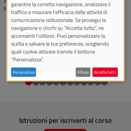
Scopri gli sbocchi occupazionali che il tuo corso di studi
garantire la corretta navigazione, analizzare il
ti offre sul sito dell'Atlante delle Professioni.
traffico e misurare l'efficacia delle attività di
comunicazione istituzionale. Se prosegui la
navigazione o clicchi su "Accetta tutto”, ne
acconsenti l'utilizzo. Puoi personalizzare la
Adattatore dialoghista,
Agente
scelta e salvare le tue preferenze, scegliendo
Adattatrice dialoghista
pubbli
quali cookie attivare tramite il bottone
Precedente
Succe
“Personalizza”.
Personalizza
Rifiuta
Accetta tutto
Istruzioni per iscriverti al corso