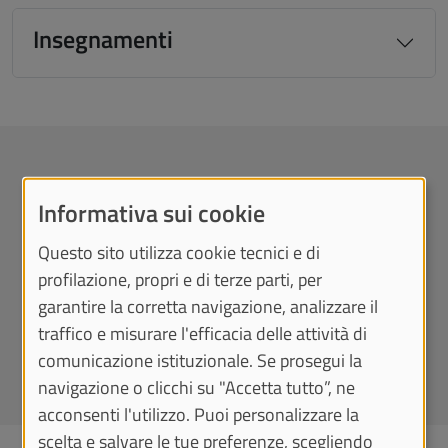
Insegnamenti
Informazioni sul TOLC
Informativa sui cookie
Il TOLC (Test online CISIA) è un test che accerta la
preparazione iniziale delle future matricole ed è
Questo sito utilizza cookie tecnici e di
erogato dal CISIA.
profilazione, propri e di terze parti, per
Per iscriverti al corso di Comunicazione interculturale
garantire la corretta navigazione, analizzare il
devi sostenere il TOLC-SU.
traffico e misurare l'efficacia delle attività di
Vai sul sito CISIA
comunicazione istituzionale. Se prosegui la
navigazione o clicchi su "Accetta tutto”, ne
acconsenti l'utilizzo. Puoi personalizzare la
scelta e salvare le tue preferenze, scegliendo