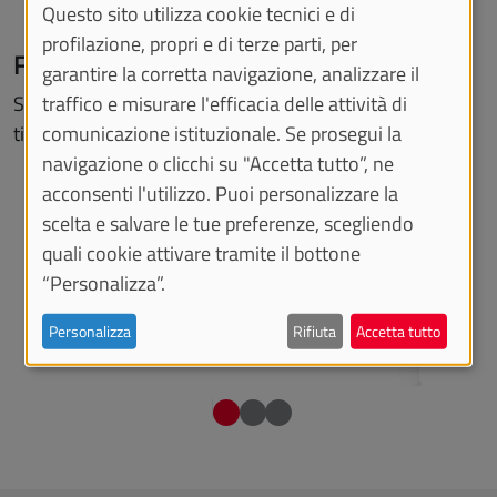
Questo sito utilizza cookie tecnici e di
profilazione, propri e di terze parti, per
Figure professionali
garantire la corretta navigazione, analizzare il
traffico e misurare l'efficacia delle attività di
Scopri gli sbocchi occupazionali che il tuo corso di studi
comunicazione istituzionale. Se prosegui la
ti offre sul sito dell'Atlante delle Professioni.
navigazione o clicchi su "Accetta tutto”, ne
acconsenti l'utilizzo. Puoi personalizzare la
scelta e salvare le tue preferenze, scegliendo
quali cookie attivare tramite il bottone
Funzionario amministrativo,
Tecnic
Funzionaria amministrativo
marke
“Personalizza”.
Precedente
Succe
Personalizza
Rifiuta
Accetta tutto