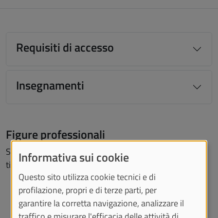
Requisiti di accesso
Insegnamenti
Figure professionali
Scopri gli sbocchi occupazionali che il tuo corso di studi
Informativa sui cookie
ti offre sul sito dell'Atlante delle Professioni.
Questo sito utilizza cookie tecnici e di
profilazione, propri e di terze parti, per
garantire la corretta navigazione, analizzare il
traffico e misurare l'efficacia delle attività di
Funzionario amministrativo,
Ispett