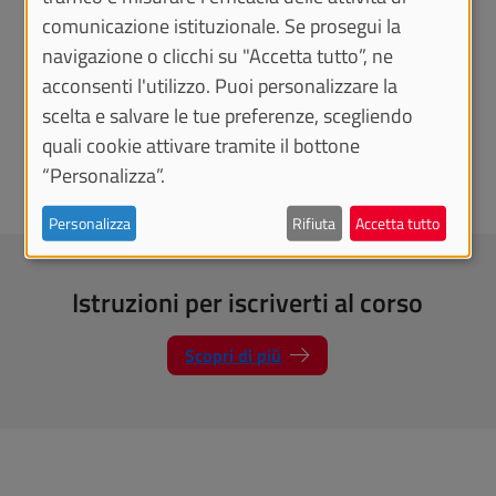
Funzionaria amministrativo
Ispett
comunicazione istituzionale. Se prosegui la
Precedente
Succe
navigazione o clicchi su "Accetta tutto”, ne
acconsenti l'utilizzo. Puoi personalizzare la
scelta e salvare le tue preferenze, scegliendo
quali cookie attivare tramite il bottone
“Personalizza”.
Personalizza
Rifiuta
Accetta tutto
Istruzioni per iscriverti al corso
Scopri di più