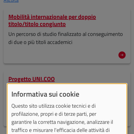
Mobilità internazionale per doppio
titolo/titolo congiunto
Un percorso di studio finalizzato al conseguimento
di due o più titoli accademici
Progetto UNI.COO
Percorsi di mobilità in uscita nell’ambito di progetti
Informativa sui cookie
di cooperazione allo sviluppo prevalentemente in
Paesi dell’Africa, dell’America Latina e dell’Asia
Questo sito utilizza cookie tecnici e di
profilazione, propri e di terze parti, per
garantire la corretta navigazione, analizzare il
traffico e misurare l'efficacia delle attività di