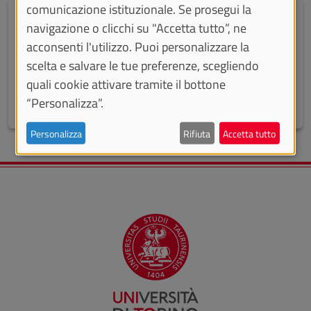
comunicazione istituzionale. Se prosegui la
Bando TNE-PNRR
navigazione o clicchi su "Accetta tutto”, ne
Il bando del Ministero dell’Università e della Ricerca
acconsenti l'utilizzo. Puoi personalizzare la
per finanziare Iniziative Educative Transnazionali
scelta e salvare le tue preferenze, scegliendo
(TNE), nell’ambito del PNRR
quali cookie attivare tramite il bottone
“Personalizza”.
Personalizza
Rifiuta
Accetta tutto