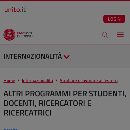
Salta al contenuto principale
ITA
Facebook
Instagram
LinkedIn
Telegram
X
Youtube
LOGIN
Apri modale di
INTERNAZIONALITÀ
Home
Internazionalità
Studiare e lavorare all'estero
ALTRI PROGRAMMI PER STUDENTI,
DOCENTI, RICERCATORI E
RICERCATRICI
Ascolta