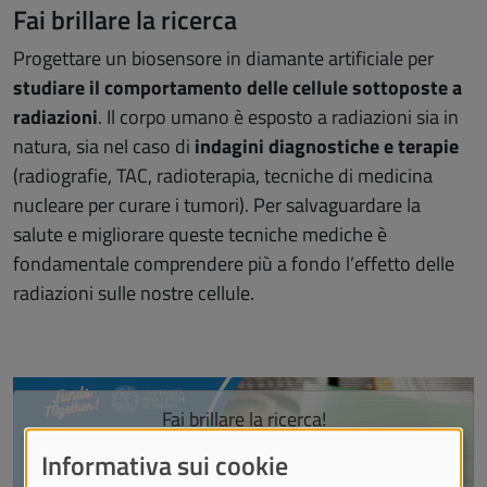
Fai brillare la ricerca
Progettare un biosensore in diamante artificiale
per
studiare il comportamento delle cellule sottoposte a
radiazioni
. Il corpo umano è esposto a radiazioni sia in
natura, sia nel caso di
indagini diagnostiche e terapie
(radiografie, TAC, radioterapia, tecniche di medicina
nucleare per curare i tumori). Per salvaguardare la
salute e migliorare queste tecniche mediche è
fondamentale comprendere più a fondo l’effetto delle
radiazioni sulle nostre cellule.
Salta lo slider
Fai brillare la ricerca!
Caricare contenuto esterno fornito da
YouTube
?
Informativa sui cookie