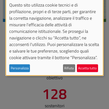
Sì (questa volta)
Questo sito utilizza cookie tecnici e di
profilazione, propri e di terze parti, per garantire
Manage privacy settings
la corretta navigazione, analizzare il traffico e
Fine dello slider
misurare l'efficacia delle attività di
comunicazione istituzionale. Se prosegui la
navigazione o clicchi su "Accetta tutto”, ne
I numeri
acconsenti l'utilizzo. Puoi personalizzare la scelta
e salvare le tue preferenze, scegliendo quali
cookie attivare tramite il bottone “Personalizza”.
€ 5.000
Personalizza
Rifiuta
Accetta tutto
obiettivo
128
sostenitori