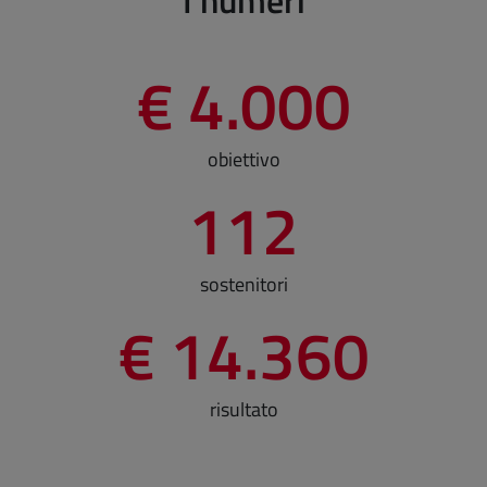
I numeri
€ 4.000
obiettivo
112
sostenitori
€ 14.360
risultato