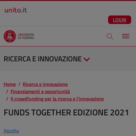
Salta al contenuto principale
ITA
Facebook
Instagram
LinkedIn
Telegram
X
Youtube
LOGIN
Apri modale di
RICERCA E INNOVAZIONE
Home
Ricerca e innovazione
Finanziamenti e opportunità
Il crowdfunding per la ricerca e l'innovazione
FUNDS TOGETHER EDIZIONE 2021
Ascolta