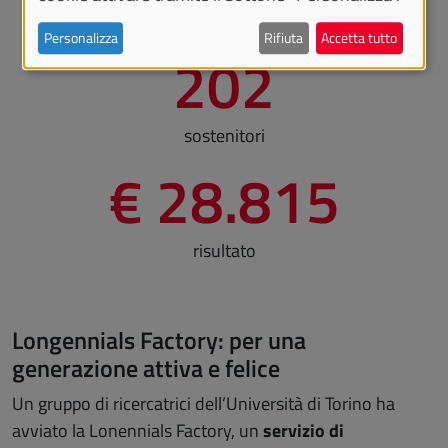
obiettivo
Personalizza
Rifiuta
Accetta tutto
202
sostenitori
€ 28.815
risultato
Longennials Factory: per una
generazione attiva e felice
Un gruppo di ricercatrici dell’Università di Torino ha
avviato la Lonennials Factory, un
servizio di