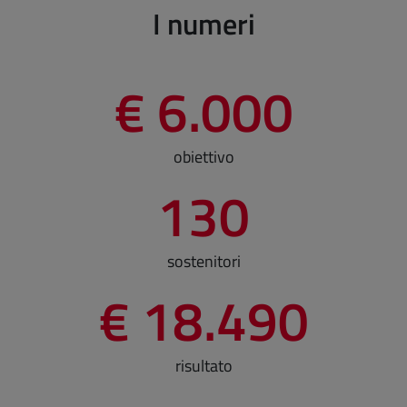
I numeri
€ 6.000
obiettivo
130
sostenitori
€ 18.490
risultato