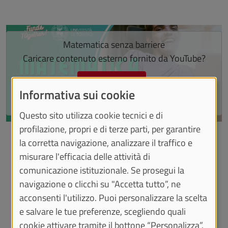
Salta lo slider
Matematica senza barriere
Caricare contenuto esterno fornito da
YouTube
?
Sì (questa volta)
Informativa sui cookie
Manage privacy settings
Questo sito utilizza cookie tecnici e di
Fine dello slider
profilazione, propri e di terze parti, per garantire
la corretta navigazione, analizzare il traffico e
misurare l'efficacia delle attività di
I numeri
comunicazione istituzionale. Se prosegui la
navigazione o clicchi su "Accetta tutto”, ne
€ 7.200
acconsenti l'utilizzo. Puoi personalizzare la scelta
e salvare le tue preferenze, scegliendo quali
cookie attivare tramite il bottone “Personalizza”.