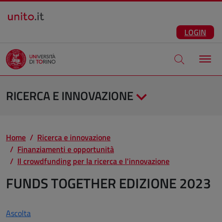
Salta al contenuto principale
ITA
Facebook
Instagram
LinkedIn
Telegram
X
Youtube
LOGIN
Apri modale di
RICERCA E INNOVAZIONE
Home
Ricerca e innovazione
Finanziamenti e opportunità
Il crowdfunding per la ricerca e l'innovazione
FUNDS TOGETHER EDIZIONE 2023
Ascolta