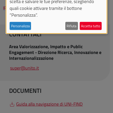
scelta e salvare le tue preferenze, scegliendo
IRIS AperTo - Catalogo della ricerca
quali cookie attivare tramite il bottone
“Personalizza”.
Personalizza
Rifiuta
Accetta tutto
CONTATTACI
Area Valorizzazione, Impatto e Public
Engagement - Direzione Ricerca, Innovazione e
Internazionalizzazione
super@unito.it
DOCUMENTI
Guida alla navigazione di UNI-FIND