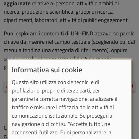
aggiornate
relative a: persone, attività e ambiti di
ricerca, produzione scientifica, gruppi di ricerca,
dipartimenti, laboratori, attività di public engagement.
Puoi esplorare i contenuti di UNI-FIND attraverso parole
chiave da inserire nel campo testuale (scegliendo poi dal
menu a tendina una categoria di riferimento), oppure
scegliendo direttamente una delle 6 categorie
presentate.
Informativa sui cookie
Questo sito utilizza cookie tecnici e di
Accedi a UNI-FIND
profilazione, propri e di terze parti, per
garantire la corretta navigazione, analizzare il
traffico e misurare l'efficacia delle attività di
comunicazione istituzionale. Se prosegui la
navigazione o clicchi su "Accetta tutto”, ne
Chi fa ricerca può trovare la documentazione su come
acconsenti l'utilizzo. Puoi personalizzare la
caricare/modificare i dati su: