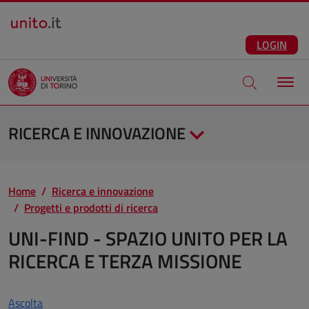
Salta al contenuto principale
ITA
Facebook
Instagram
LinkedIn
Telegram
X
Youtube
LOGIN
Apri modale di
RICERCA E INNOVAZIONE
Home
Ricerca e innovazione
Progetti e prodotti di ricerca
UNI-FIND - SPAZIO UNITO PER LA
RICERCA E TERZA MISSIONE
Ascolta