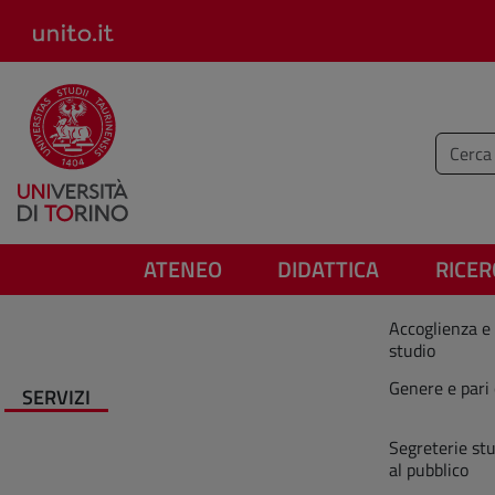
Salta al contenuto principale
Inserisc
ATENEO
DIDATTICA
RICER
Accoglienza e 
studio
Genere e pari
SERVIZI
Segreterie stu
al pubblico