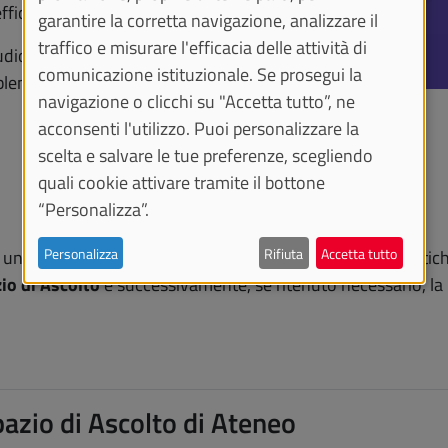
fficaci.
garantire la corretta navigazione, analizzare il
traffico e misurare l'efficacia delle attività di
tudio e alla motivazione
comunicazione istituzionale. Se prosegui la
oblematiche affettivo-
navigazione o clicchi su "Accetta tutto”, ne
acconsenti l'utilizzo. Puoi personalizzare la
scelta e salvare le tue preferenze, scegliendo
quali cookie attivare tramite il bottone
“Personalizza”.
Personalizza
Rifiuta
Accetta tutto
in un luogo riservato ed indipendente dalle strutture didatti
io di Ascolto
e successivamente, se ritenuto necessario, la
Spazio di Ascolto di Ateneo