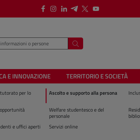
Facebook
Instagram
LinkedIn
Telegram
X
Youtube
i i termini da cercare
Cerca
CA E INNOVAZIONE
TERRITORIO E SOCIETÀ
tutorato per lo
Ascolto e supporto alla persona
Inclu
 opportunità
Welfare studentesco e del
Resid
personale
bibli
denti e uffici aperti
Servizi online