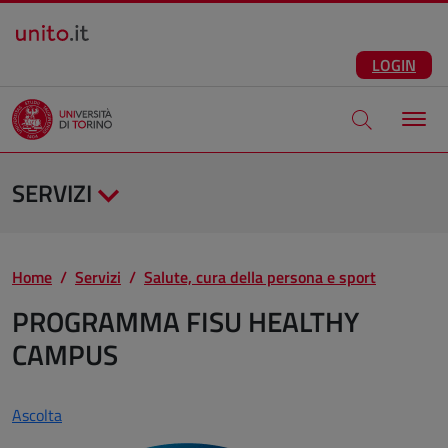
Salta al contenuto principale
ITA
Facebook
Instagram
LinkedIn
Telegram
X
Youtube
LOGIN
Apri modale di
SERVIZI
Home
Servizi
Salute, cura della persona e sport
PROGRAMMA FISU HEALTHY
CAMPUS
Ascolta