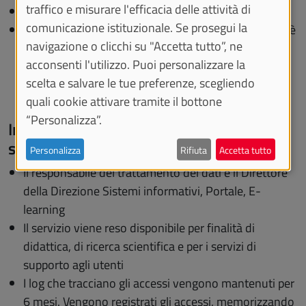
traffico e misurare l'efficacia delle attività di
Livello di sicurezza
: non protetta
comunicazione istituzionale. Se prosegui la
Limitazioni
: la durata della sessione di navigazione è
navigazione o clicchi su "Accetta tutto”, ne
di 5 ore trascorse le quali è necessario ripetere la
acconsenti l'utilizzo. Puoi personalizzare la
procedura di autenticazione.
scelta e salvare le tue preferenze, scegliendo
quali cookie attivare tramite il bottone
“Personalizza”.
Informativa e condizioni per l’utilizzo del
servizio
Personalizza
Rifiuta
Accetta tutto
Il responsabile del trattamento dei dati è il Direttore
della Direzione Sistemi informativi, Portale, E-
learning
Il servizio viene reso disponibile per finalità di
didattica, di ricerca scientifica e per i servizi di
supporto agli utenti
I log che tracciano gli accessi vengono mantenuti per
6 mesi. Vengono registrati gli accessi, memorizzando