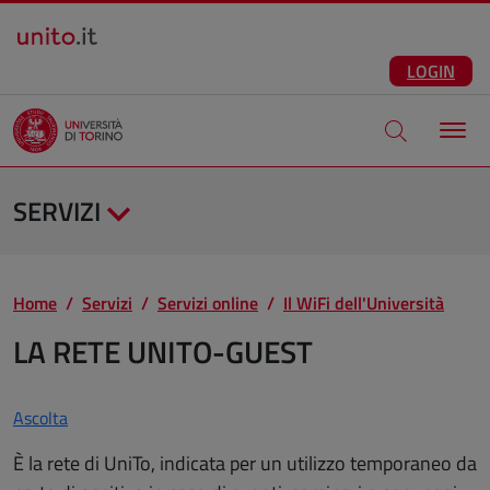
Salta al contenuto principale
ITA
Facebook
Instagram
LinkedIn
Telegram
X
Youtube
LOGIN
Apri modale di
SERVIZI
Home
Servizi
Servizi online
Il WiFi dell'Università
LA RETE UNITO-GUEST
Ascolta
È la rete di UniTo, indicata per un utilizzo temporaneo da