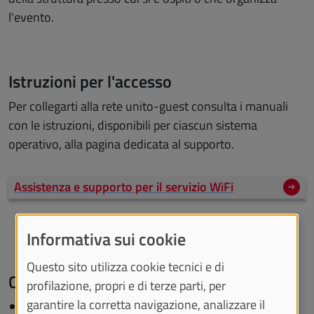
l'evento.
Istruzioni per l'accesso
Per collegarti alla rete unito-guest consulta i manuali
con le istruzioni, disponibili per ciascun sistema
operativo, alla pagina dedicata al supporto.
Assistenza e supporto per il servizio WiFi
Informativa sui cookie
Questo sito utilizza cookie tecnici e di
Caratteristiche tecniche
profilazione, propri e di terze parti, per
garantire la corretta navigazione, analizzare il
Tecnologia
: captive portal