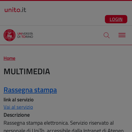
Salta al contenuto principale
ITA
Facebook
Instagram
LinkedIn
Telegram
X
Youtube
LOGIN
Apri modale di
Home
MULTIMEDIA
Risultati
Rassegna stampa
link al servizio
Vai al servizio
Descrizione
Rassegna stampa elettronica. Servizio riservato al
personale di UniTo, accessibile dalla Intranet di Ateneo.