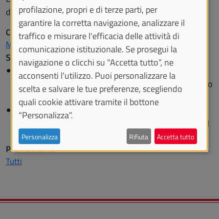
profilazione, propri e di terze parti, per
di Torino.
garantire la corretta navigazione, analizzare il
Categoria
traffico e misurare l'efficacia delle attività di
Multimedia
comunicazione istituzionale. Se prosegui la
Supporto
navigazione o clicchi su "Accetta tutto”, ne
Per problemi tecnici o per osservazioni inerenti
acconsenti l'utilizzo. Puoi personalizzare la
piattaforma e contenuti inviare una email all'indirizzo
scelta e salvare le tue preferenze, scegliendo
redazione.unitomedia@unito.it
quali cookie attivare tramite il bottone
Per registrazioni e dirette streaming: inviare una
“Personalizza”.
richiesta compilando il modulo online disponibile sul
Service Desk UniTo
Personalizza
Rifiuta
Accetta tutto
Profilo utente
Tutti