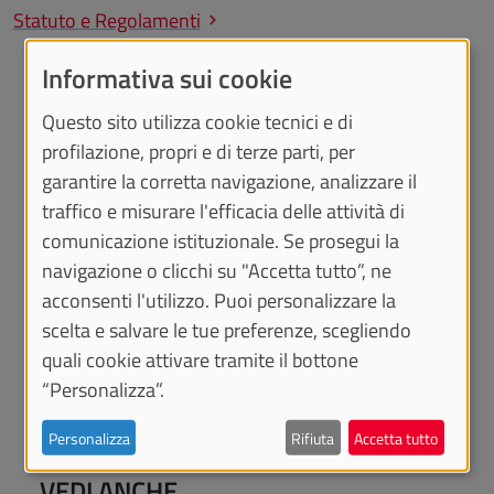
Statuto e Regolamenti
Informativa sui cookie
Questo sito utilizza cookie tecnici e di
DOCUMENTI
profilazione, propri e di terze parti, per
garantire la corretta navigazione, analizzare il
Regolamento di attuazione della legge 7
traffico e misurare l'efficacia delle attività di
agosto 1990, n. 241, in materia di
comunicazione istituzionale. Se prosegui la
procedimenti amministrativi e di accesso ai
documenti amministrativi (D.R. 4115 del
navigazione o clicchi su "Accetta tutto”, ne
30/11/2017) e tariffario (D.R. n. 2618/2016)
acconsenti l'utilizzo. Puoi personalizzare la
Tabella dei procedimenti amministrativi di
scelta e salvare le tue preferenze, scegliendo
competenza delle strutture dell'Ateneo -
quali cookie attivare tramite il bottone
individuazione dei termini per la conclusione"
“Personalizza”.
(D. R. n. 8978 del 06/12/2024)
Personalizza
Rifiuta
Accetta tutto
VEDI ANCHE