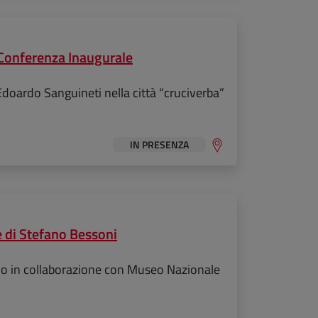
 Conferenza Inaugurale
E
doardo Sanguineti nella città “cruciverba”
IN PRESENZA
e di Stefano Bessoni
ino in collaborazione con Museo Nazionale