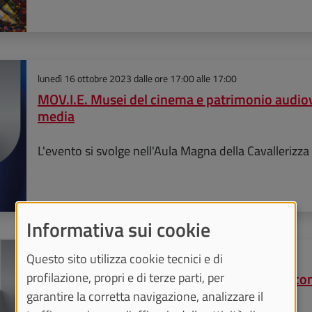
lunedì 16 ottobre 2023
dalle ore 17:00 alle 17:00
MOV.I.E. Musei del cinema e patrimonio audiov
media
L'evento si svolge nell'Aula Magna della Cavallerizza
Informativa sui cookie
Questo sito utilizza cookie tecnici e di
venerdì 29 settembre 2023
dalle ore 10:30 alle 10:30
Colazione in Rettorato - Oppenheimer. Una con
profilazione, propri e di terze parti, per
cinema
garantire la corretta navigazione, analizzare il