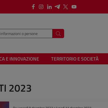
Facebook
Instagram
LinkedIn
Telegram
X
Youtube
i i termini da cercare
Cerca
CA E INNOVAZIONE
TERRITORIO E SOCIETÀ
TI 2023
Da
venerdì 8 dicembre 2023
a
lunedì 11 dicembre 2023