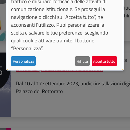
traffico e misurare l'efficacia delle attività di
Dialogo sulle complesse relazioni tra scienza e politic
comunicazione istituzionale. Se prosegui la
fiction e ricostruzione storica a partire dall'ultimo f
navigazione o clicchi su "Accetta tutto”, ne
acconsenti l'utilizzo. Puoi personalizzare la
scelta e salvare le tue preferenze, scegliendo
quali cookie attivare tramite il bottone
“Personalizza”.
Da
domenica 10 settembre 2023
a
domenica 17 settembre 2023
Personalizza
Rifiuta
Accetta tutto
UniVerso presenta DRHA Exhibition
Dal 10 al 17 settembre 2023, undici installazioni digi
Palazzo del Rettorato