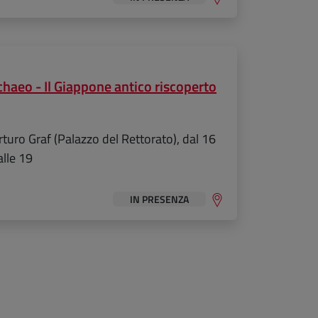
haeo - Il Giappone antico riscoperto
turo Graf (Palazzo del Rettorato), dal 16
alle 19
IN PRESENZA