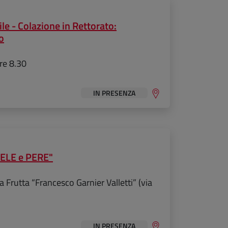
e - Colazione in Rettorato:
o
ore 8.30
IN PRESENZA
MELE e PERE"
 Frutta “Francesco Garnier Valletti” (via
IN PRESENZA