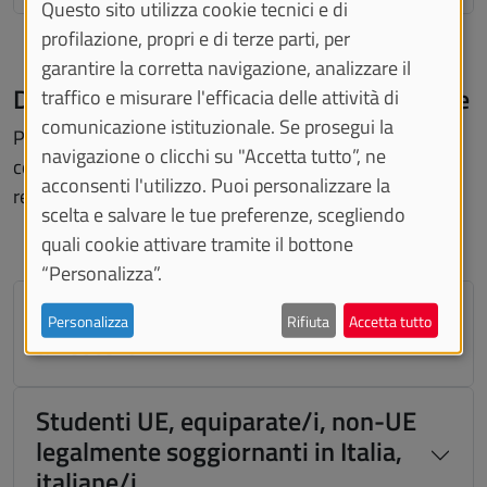
Questo sito utilizza cookie tecnici e di
profilazione, propri e di terze parti, per
garantire la corretta navigazione, analizzare il
Documentazione richiesta per l'iscrizione
traffico e misurare l'efficacia delle attività di
comunicazione istituzionale. Se prosegui la
Per le informazioni sulla procedura di iscrizione,
navigazione o clicchi su "Accetta tutto”, ne
consulta la sezione dedicata alle
iscrizioni
e la pagina
acconsenti l'utilizzo. Puoi personalizzare la
relativa alle
iscrizioni per studenti internazionali
.
scelta e salvare le tue preferenze, scegliendo
quali cookie attivare tramite il bottone
“Personalizza”.
Studenti non-UE residenti
Personalizza
Rifiuta
Accetta tutto
all'estero
Studenti UE, equiparate/i, non-UE
legalmente soggiornanti in Italia,
italiane/i