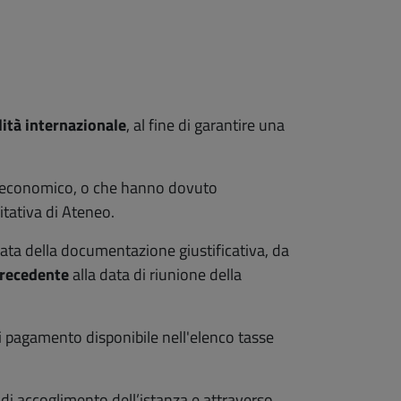
ità internazionale
, al fine di garantire una
e/o economico, o che hanno dovuto
tativa di Ateneo.
data della documentazione giustificativa, da
 precedente
alla data di riunione della
di pagamento disponibile nell'elenco tasse
 di accoglimento dell’istanza e attraverso