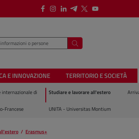
Facebook
Instagram
LinkedIn
Telegram
X
Youtube
i i termini da cercare
Cerca
CA E INNOVAZIONE
TERRITORIO E SOCIETÀ
 internazionale di
Studiare e lavorare all'estero
Arriv
lo-Francese
UNITA - Universitas Montium
ll'estero
Erasmus+