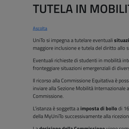
TUTELA IN MOBIL
Ascolta
UniTo si impegna a tutelare eventuali
situaz
maggiore inclusione e tutela del diritto allo 
Eventuali richieste di studenti in mobilità 
fronteggiare situazioni emergenziali di dive
Il ricorso
alla Commissione Equitativa è possi
inviare alla Sezione Mobilità Internazionale 
Commissione.
L'istanza è soggetta a
imposta di bollo
di 16
della MyUniTo successivamente alla ricezione
La
decisione della Commissione
viene comun