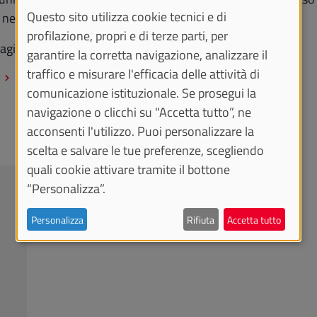
Questo sito utilizza cookie tecnici e di
 nel caso di non accoglimento.
profilazione, propri e di terze parti, per
la pagina della Commissione Equitativa di Ateneo.
garantire la corretta navigazione, analizzare il
traffico e misurare l'efficacia delle attività di
comunicazione istituzionale. Se prosegui la
navigazione o clicchi su "Accetta tutto”, ne
acconsenti l'utilizzo. Puoi personalizzare la
scelta e salvare le tue preferenze, scegliendo
quali cookie attivare tramite il bottone
“Personalizza”.
Personalizza
Rifiuta
Accetta tutto