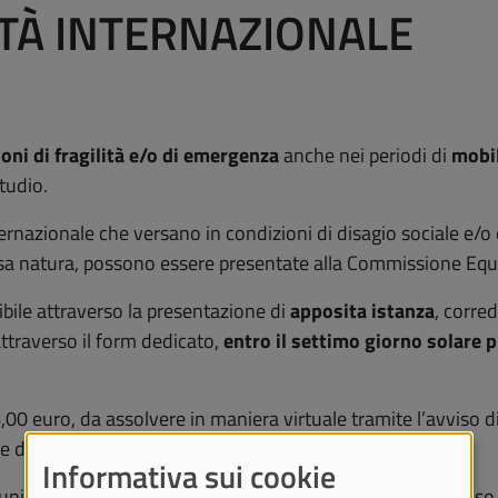
ITÀ INTERNAZIONALE
ioni di fragilità e/o di emergenza
anche nei periodi di
mobil
studio.
internazionale che versano in condizioni di disagio sociale 
rsa natura, possono essere presentate alla Commissione Equi
bile attraverso la presentazione di
apposita istanza
, corre
attraverso il form dedicato,
entro il settimo giorno solare
,00 euro, da assolvere in maniera virtuale tramite l’avviso 
 dell'istanza.
Informativa sui cookie
icata all’indirizzo di posta elettronica istituzionale in caso