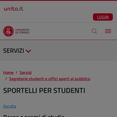
Salta al contenuto principale
ITA
Facebook
Instagram
LinkedIn
Telegram
X
Youtube
LOGIN
Apri modale di
SERVIZI
Home
Servizi
Segreterie studenti e uffici aperti al pubblico
SPORTELLI PER STUDENTI
Ascolta
Borse e premi di studio