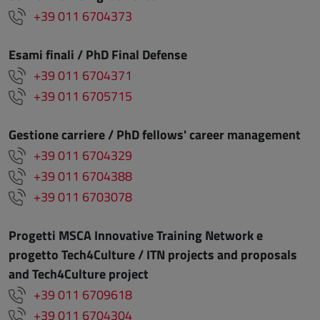
+39 011 6704373
Esami finali / PhD Final Defense
+39 011 6704371
+39 011 6705715
Gestione carriere / PhD fellows' career management
+39 011 6704329
+39 011 6704388
+39 011 6703078
Progetti MSCA Innovative Training Network e
progetto Tech4Culture / ITN projects and proposals
and Tech4Culture project
+39 011 6709618
+39 011 6704304