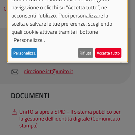
navigazione o clicchi su "Accetta tutto”, ne
Carta di Identità Elettronica (CIE)
acconsenti l'utilizzo. Puoi personalizzare la
scelta e salvare le tue preferenze, scegliendo
quali cookie attivare tramite il bottone
CONTATTACI
“Personalizza”.
Personalizza
Rifiuta
Accetta tutto
Direzione Sistemi Informativi, Portale, E-learning
direzione.ict@unito.it
DOCUMENTI
UniTO si apre a SPID - Il sistema pubblico per
la gestione dell’identità digitale (Comunicato
stampa)