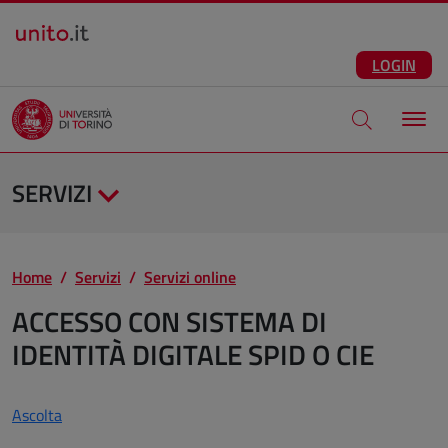
Salta al contenuto principale
ITA
Facebook
Instagram
LinkedIn
Telegram
X
Youtube
LOGIN
Apri modale di
SERVIZI
Home
Servizi
Servizi online
ACCESSO CON SISTEMA DI
IDENTITÀ DIGITALE SPID O CIE
Ascolta