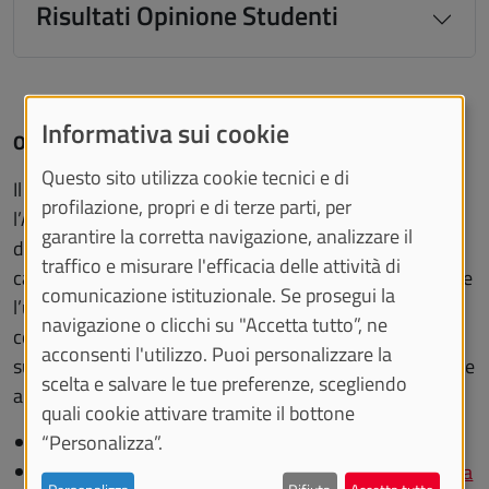
Risultati Opinione Studenti
Informativa sui cookie
Opinione Laureati
Questo sito utilizza cookie tecnici e di
Il Consorzio Interuniversitario AlmaLaurea, a cui
profilazione, propri e di terze parti, per
l’Ateneo aderisce, pubblica annualmente il rapporto
garantire la corretta navigazione, analizzare il
dell’indagine sulla soddisfazione dei Laureati, sulla
traffico e misurare l'efficacia delle attività di
carriera universitaria, sulle esperienze maturate durante
comunicazione istituzionale. Se prosegui la
l’università e sulla valutazione del percorso di studi
navigazione o clicchi su "Accetta tutto”, ne
concluso nell’anno solare precedente e il rapporto
acconsenti l'utilizzo. Puoi personalizzare la
sull’indagine occupazionale dei Laureati nei primi cinque
scelta e salvare le tue preferenze, scegliendo
anni successivi al conseguimento del titolo.
quali cookie attivare tramite il bottone
“Personalizza”.
Profilo dei Laureati - AlmaLaurea
Condizione Occupazionale dei Laureati - AlmaLaurea