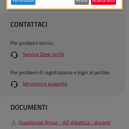
Personalizza
Rifiuta
Accetta tutto
CONTATTACI
Per problemi tecnici:
Service Desk UniTo
Per problemi di registrazione e login al portale:
Istruzioni e supporto
DOCUMENTI
Questionari Anvur - AQ didattica - docenti