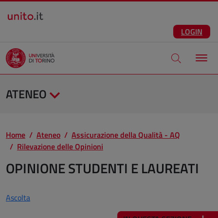
Salta al contenuto principale
ITA
Facebook
Instagram
LinkedIn
Telegram
X
Youtube
LOGIN
Apri modale di
ATENEO
Home
Ateneo
Assicurazione della Qualità - AQ
Rilevazione delle Opinioni
OPINIONE STUDENTI E LAUREATI
Ascolta