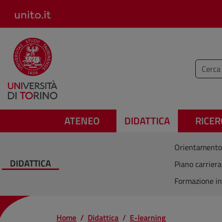
Salta al contenuto principale
Inserisc
ATENEO
DIDATTICA
RICER
Orientamento
DIDATTICA
Piano carriera
Formazione in
Home
Didattica
E-learning