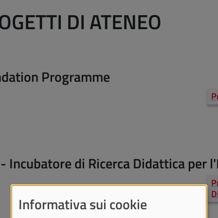
OGETTI DI ATENEO
ndation Programme
P
- Incubatore di Ricerca Didattica per 
P
D
Informativa sui cookie