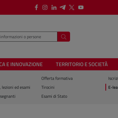
Facebook
Instagram
LinkedIn
Telegram
X
Youtube
i i termini da cercare
Cerca
CA E INNOVAZIONE
TERRITORIO E SOCIETÀ
Offerta formativa
Iscriz
, lezioni ed esami
Tirocini
E-lea
segnanti
Esami di Stato