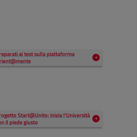
reparati ai test sulla piattaforma
rient@mente
rogetto Start@Unito: inizia l'Università
on il piede giusto