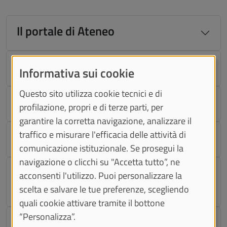
Il portale di Ateneo
Login alla MyUniTo
Informativa sui cookie
Questo sito utilizza cookie tecnici e di
Posta elettronica (Webmail)
profilazione, propri e di terze parti, per
garantire la corretta navigazione, analizzare il
traffico e misurare l'efficacia delle attività di
WiFi dell'Università
comunicazione istituzionale. Se prosegui la
navigazione o clicchi su "Accetta tutto”, ne
Custodia delle credenziali di
acconsenti l'utilizzo. Puoi personalizzare la
autenticazione
scelta e salvare le tue preferenze, scegliendo
quali cookie attivare tramite il bottone
“Personalizza”.
Disabilitazione all’accesso ai servizi