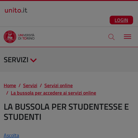
Salta al contenuto principale
ITA
Facebook
Instagram
LinkedIn
Telegram
X
Youtube
LOGIN
Apri modale di
SERVIZI
Home
Servizi
Servizi online
La bussola per accedere ai servizi online
LA BUSSOLA PER STUDENTESSE E
STUDENTI
Ascolta