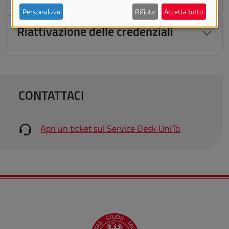
Personalizza
Rifiuta
Accetta tutto
Riattivazione delle credenziali
CONTATTACI
Apri un ticket sul Service Desk UniTo