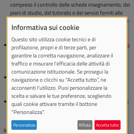
compreso il controllo delle schede insegnamento, dei
piani di studio, del tutorato e dei servizi forniti alle
studentesse e agli studenti; sugli indicatori del Corso
Informativa sui cookie
di Studio; sulla
rilevazione delle opinioni
, di cui cura
un'adeguata diffusione;
Questo sito utilizza cookie tecnici e di
effettuare autovalutazione e redigere il
Monitoraggio
profilazione, propri e di terze parti, per
Annuale e del Riesame Ciclico del Corso di Studio
,
garantire la corretta navigazione, analizzare il
compreso il monitoraggio degli interventi correttivi
traffico e misurare l'efficacia delle attività di
proposti;
comunicazione istituzionale. Se prosegui la
supportare il Presidente del Corso di Studio nella
navigazione o clicchi su "Accetta tutto”, ne
predisposizione e aggiornamento delle informazioni
acconsenti l'utilizzo. Puoi personalizzare la
della scheda
SUA-CdS
;
scelta e salvare le tue preferenze, scegliendo
favorire il collegamento con le strutture didattiche di
quali cookie attivare tramite il bottone
raccordo per i problemi di competenza della
“Personalizza”.
Commissione.
Personalizza
Rifiuta
Accetta tutto
Nello svolgimento dei propri compiti la CMR si può