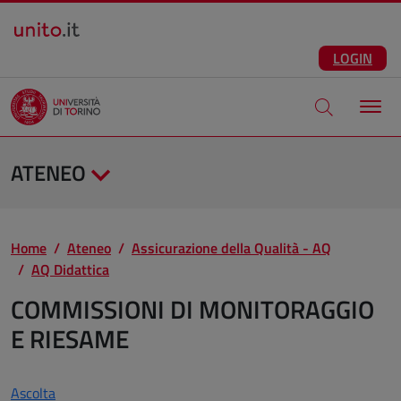
Salta al contenuto principale
ITA
Facebook
Instagram
LinkedIn
Telegram
X
Youtube
LOGIN
Apri modale di
ATENEO
Home
Ateneo
Assicurazione della Qualità - AQ
AQ Didattica
COMMISSIONI DI MONITORAGGIO
E RIESAME
Ascolta