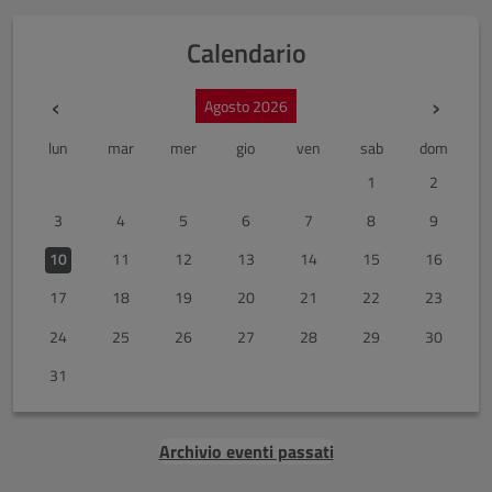
Calendario
Mese precedente
Mes
‹
›
Agosto 2026
lun
mar
mer
gio
ven
sab
dom
1
2
3
4
5
6
7
8
9
10
11
12
13
14
15
16
17
18
19
20
21
22
23
24
25
26
27
28
29
30
31
Archivio eventi passati