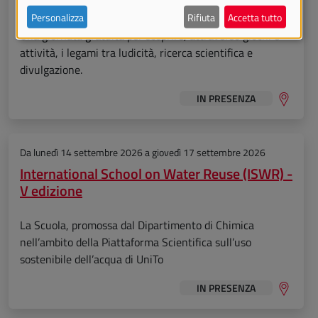
gioco dietro alla scienza
Personalizza
Rifiuta
Accetta tutto
Una giornata gratuita per scoprire, attraverso giochi e
attività, i legami tra ludicità, ricerca scientifica e
divulgazione.
IN PRESENZA
Da
lunedì 14 settembre 2026
a
giovedì 17 settembre 2026
International School on Water Reuse (ISWR) -
V edizione
La Scuola, promossa dal Dipartimento di Chimica
nell’ambito della Piattaforma Scientifica sull’uso
sostenibile dell’acqua di UniTo
IN PRESENZA