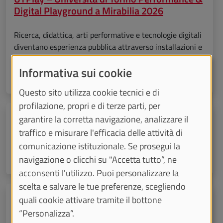
Digital Playground a Mirabilia 2026
Ricerca, didattica, arti performative e tecnologie digitali
diventano esperienza pubblica attraverso installazioni e
spettacoli.
Informativa sui cookie
IN PRESENZA
Questo sito utilizza cookie tecnici e di
profilazione, propri e di terze parti, per
giovedì 10 settembre 2026
dalle ore 09:00 alle 17:00
garantire la corretta navigazione, analizzare il
Meravigliarsi del mondo: etica e linguaggio
traffico e misurare l'efficacia delle attività di
in Wittgenstein
comunicazione istituzionale. Se prosegui la
navigazione o clicchi su "Accetta tutto”, ne
IN PRESENZA
acconsenti l'utilizzo. Puoi personalizzare la
scelta e salvare le tue preferenze, scegliendo
sabato 12 settembre 2026
dalle ore 10:00 alle 19:00
quali cookie attivare tramite il bottone
Ludica Scienza: la scienza dietro al gioco, il
“Personalizza”.