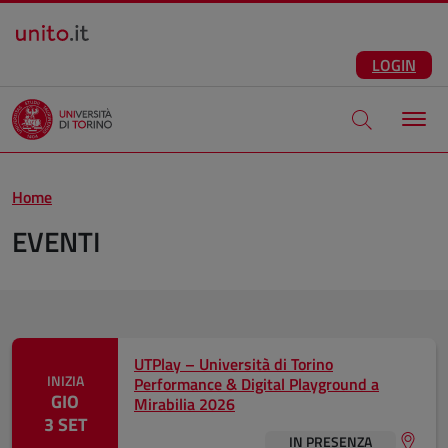
Salta al contenuto principale
ITA
Facebook
Instagram
LinkedIn
Telegram
X
Youtube
LOGIN
Apri modale di
Home
EVENTI
Eventi in evidenza
UTPlay – Università di Torino
INIZIA
Performance & Digital Playground a
GIO
Mirabilia 2026
3 SET
IN PRESENZA