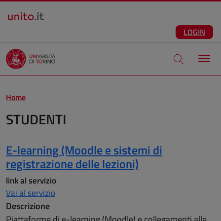
Salta al contenuto principale
ITA
Facebook
Instagram
LinkedIn
Telegram
X
Youtube
LOGIN
Apri modale di
Home
STUDENTI
Risultati
E-learning (Moodle e sistemi di
registrazione delle lezioni)
link al servizio
Vai al servizio
Descrizione
Piattaforme di e-learning (Moodle) e collegamenti alle