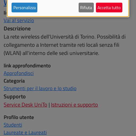
WiFi in UniTo
Personalizza
Rifiuta
Accetta tutto
link al servizio
Vai al servizio
Descrizione
La rete wireless dell'Università di Torino. Possibilità di
collegamento a Internet tramite reti locali senza fili
(WLAN) all'interno delle sedi universitarie.
link approfondimento
Approfondisci
Categoria
Strumenti per il lavoro e lo studio
Supporto
Service Desk UniTo
|
Istruzioni e supporto
Profilo utente
Studenti
Laureate e Laureati