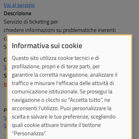
Vai al servizio
Descrizione
Servizio di ticketing per
chiedere informazioni su problematiche inerenti
carriera, tasse, rimborsi, ecc. o ricevere supporto dalla
Informativa sui cookie
Segreteria studenti o dalla Sezione Diritto allo studio.
Questo sito utilizza cookie tecnici e di
Categoria
profilazione, propri e di terze parti, per
Sportello virtuale
garantire la corretta navigazione, analizzare il
Supporto
traffico e misurare l'efficacia delle attività di
Istruzioni e supporto
comunicazione istituzionale. Se prosegui la
navigazione o clicchi su "Accetta tutto”, ne
acconsenti l'utilizzo. Puoi personalizzare la
Profilo utente
scelta e salvare le tue preferenze, scegliendo
Studenti
quali cookie attivare tramite il bottone
Specializzande e Specializzandi
“Personalizza”.